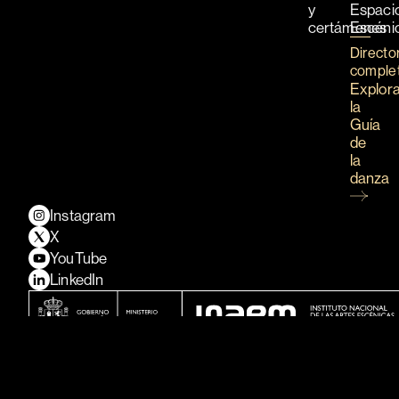
y
Espaci
certámenes
Escéni
Directo
comple
Explor
la
Guía
de
la
danza
Instagram
X
YouTube
LinkedIn